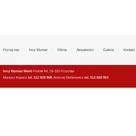
Poznaj nas
Inny Wymiar
Oferta
Aktualności
Galeria
Kontakt
Inny Wymiar Mebli
Podole 64, 39-320 Przecław
Mariusz Kopacz
tel. 512 828 968
, Andrzej Stefanowicz
tel. 512 828 963