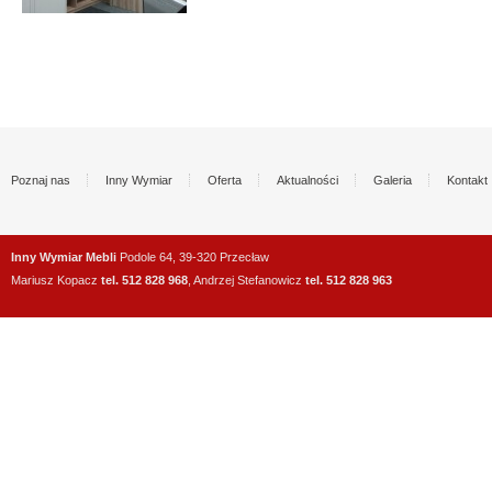
Poznaj nas
Inny Wymiar
Oferta
Aktualności
Galeria
Kontakt
Inny Wymiar Mebli
Podole 64, 39-320 Przecław
Mariusz Kopacz
tel. 512 828 968
, Andrzej Stefanowicz
tel. 512 828 963