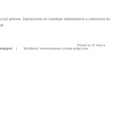
ona już gotowa. Zapraszamy do częstego odwiedzania a zwłaszcza do
ook
Posted at 31 marca
kategorii
|
Możliwość komentowania
została wyłączona
Start