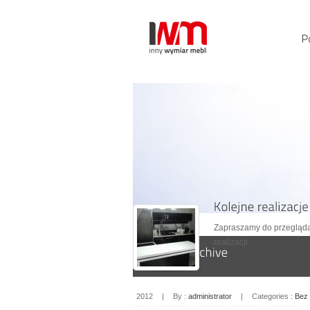
Zapraszamy do przeglądan
realizacji.
2012
|
By :
administrator
|
Categories :
Bez 