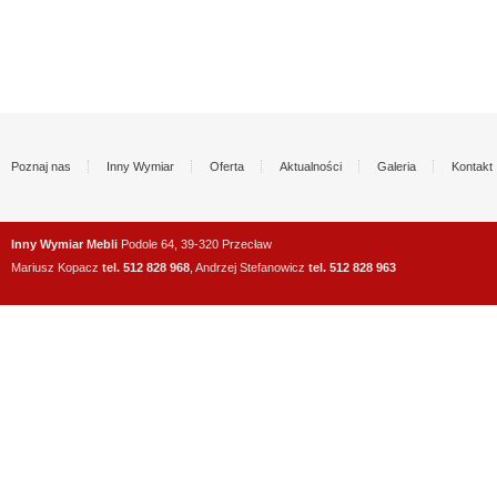
Poznaj nas
Inny Wymiar
Oferta
Aktualności
Galeria
Kontakt
Inny Wymiar Mebli
Podole 64, 39-320 Przecław
Mariusz Kopacz
tel. 512 828 968
, Andrzej Stefanowicz
tel. 512 828 963