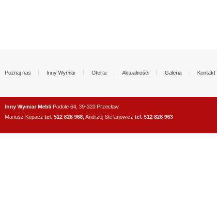
Poznaj nas
Inny Wymiar
Oferta
Aktualności
Galeria
Kontakt
Inny Wymiar Mebli
Podole 64, 39-320 Przecław
Mariusz Kopacz
tel. 512 828 968
, Andrzej Stefanowicz
tel. 512 828 963